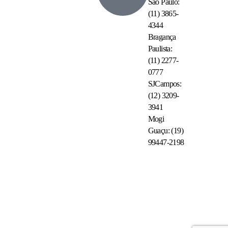
São Paulo:
(11) 3865-
4344
Bragança
Paulista:
(11) 2277-
0777
SJCampos:
(12) 3209-
3941
Mogi
Guaçu: (19)
99447-2198