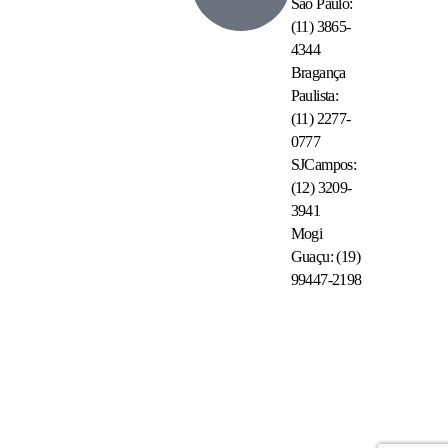
São Paulo:
(11) 3865-
4344
Bragança
Paulista:
(11) 2277-
0777
SJCampos:
(12) 3209-
3941
Mogi
Guaçu: (19)
99447-2198