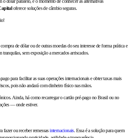
 o dólar paralelo, é o momento de conhecer as alternativas
apital
oferece soluções de câmbio seguras.
lio!
 compra de dólar ou de outras moedas do seu interesse de forma prática e
m tranquilas, sem exposição a mercados arriscados.
ago para facilitar as suas operações internacionais e obter taxas mais
iscos, pois não andará com dinheiro físico nas mãos.
rônicos. Ainda, há como recarregar o cartão pré-pago no Brasil ou no
erações — onde estiver.
ra fazer ou receber remessas
internacionais
. Essa é a solução para quem
s, proporcionando praticidade, agilidade e transparência.