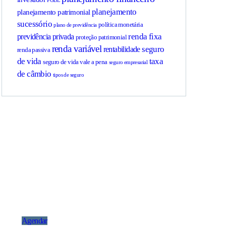
PGBL
planejamento
planejamento patrimonial
sucessório
política monetária
plano de previdência
renda fixa
previdência privada
proteção patrimonial
renda variável
seguro
rentabilidade
renda passiva
de vida
taxa
seguro de vida vale a pena
seguro empresarial
de câmbio
tipos de seguro
Agende uma
reunião
Temos soluções de
investimentos para o seu perfil.
Consulte nossos assessores.
Agendar