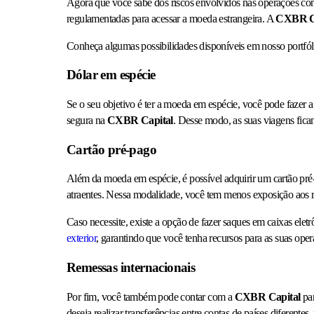
Agora que você sabe dos riscos envolvidos nas operações com
regulamentadas para acessar a moeda estrangeira. A
CXBR C
Conheça algumas possibilidades disponíveis em nosso portfó
Dólar em espécie
Se o seu objetivo é ter a moeda em espécie, você pode fazer a
segura na
CXBR Capital
. Desse modo, as suas viagens fica
Cartão pré-pago
Além da moeda em espécie, é possível adquirir um cartão pré-p
atraentes. Nessa modalidade, você tem menos exposição aos r
Caso necessite, existe a opção de fazer saques em caixas elet
exterior
, garantindo que você tenha recursos para as suas op
Remessas internacionais
Por fim, você também pode contar com a
CXBR Capital
pa
deseja realizar transferências entre contas de países diferente