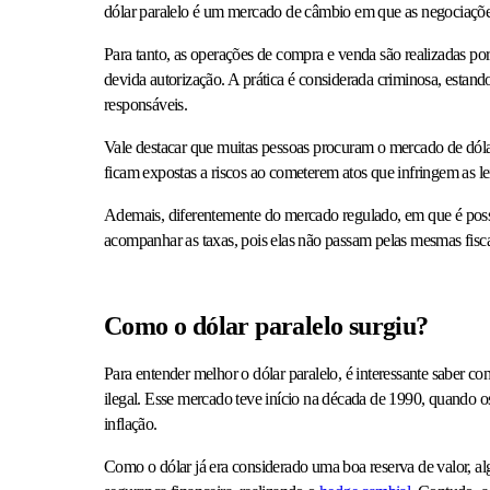
dólar paralelo é um mercado de câmbio em que as negociações n
Para tanto, as operações de compra e venda são realizadas por
devida autorização. A prática é considerada criminosa, estand
responsáveis.
Vale destacar que muitas pessoas procuram o mercado de dólar
ficam expostas a riscos ao cometerem atos que infringem as lei
Ademais, diferentemente do mercado regulado, em que é possív
acompanhar as taxas, pois elas não passam pelas mesmas fisc
Como o dólar paralelo surgiu?
Para entender melhor o dólar paralelo, é interessante saber c
ilegal. Esse mercado teve início na década de 1990, quando o
inflação.
Como o dólar já era considerado uma boa reserva de valor, a