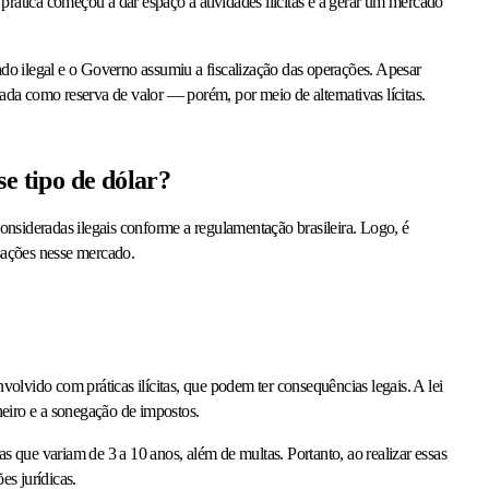
 prática começou a dar espaço a atividades ilícitas e a gerar um mercado
rado ilegal e o Governo assumiu a fiscalização das operações. Apesar
tada como reserva de valor — porém, por meio de alternativas lícitas.
se tipo de dólar?
nsideradas ilegais conforme a regulamentação brasileira. Logo, é
nsações nesse mercado.
nvolvido com práticas ilícitas, que podem ter consequências legais. A lei
heiro e a sonegação de impostos.
as que variam de 3 a 10 anos, além de multas. Portanto, ao realizar essas
ões jurídicas.