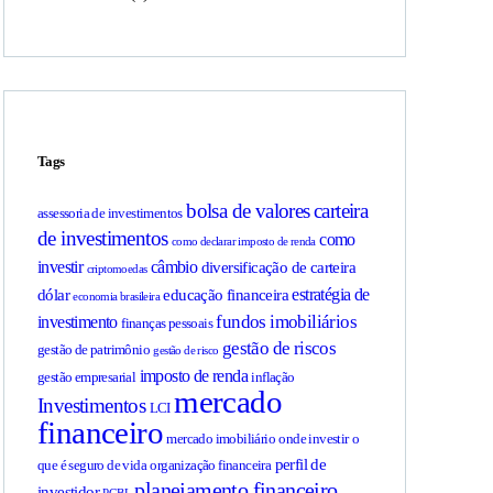
Tags
bolsa de valores
carteira
assessoria de investimentos
de investimentos
como
como declarar imposto de renda
investir
câmbio
diversificação de carteira
criptomoedas
estratégia de
dólar
educação financeira
economia brasileira
fundos imobiliários
investimento
finanças pessoais
gestão de riscos
gestão de patrimônio
gestão de risco
imposto de renda
gestão empresarial
inflação
mercado
Investimentos
LCI
financeiro
mercado imobiliário
onde investir
o
perfil de
que é seguro de vida
organização financeira
planejamento financeiro
investidor