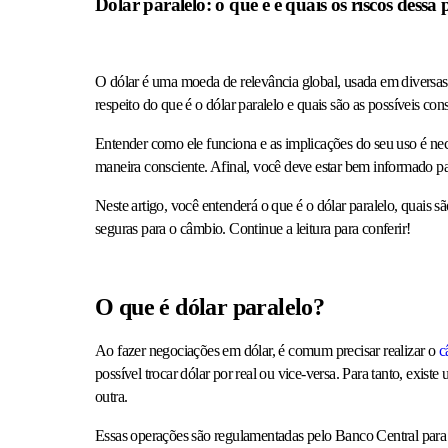
Dólar paralelo: o que é e quais os riscos dessa 
O dólar é uma moeda de relevância global, usada em diversas 
respeito do que é o dólar paralelo e quais são as possíveis co
Entender como ele funciona e as implicações do seu uso é nec
maneira consciente. Afinal, você deve estar bem informado pa
Neste artigo, você entenderá o que é o dólar paralelo, quais s
seguras para o câmbio. Continue a leitura para conferir!
O que é dólar paralelo?
Ao fazer negociações em dólar, é comum precisar realizar o
c
possível trocar dólar por real ou vice-versa. Para tanto, exis
outra.
Essas operações são regulamentadas pelo Banco Central para g