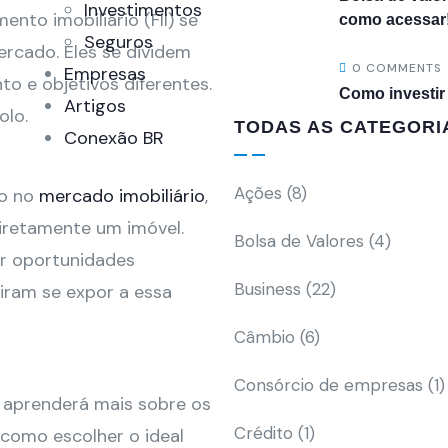
Investimentos
nto imobiliário (FII) se
como acessar
Seguros
rcado. Eles se dividem
0 COMMENTS
Empresas
o e objetivos diferentes.
Como investir
Artigos
olo.
TODAS AS CATEGORI
Conexão BR
Ações
(8)
to no
mercado imobiliário
,
iretamente um imóvel.
Bolsa de Valores
(4)
er oportunidades
Business
(22)
iram se expor a essa
Câmbio
(6)
Consórcio de empresas
(1)
 aprenderá mais sobre os
Crédito
(1)
 como escolher o ideal