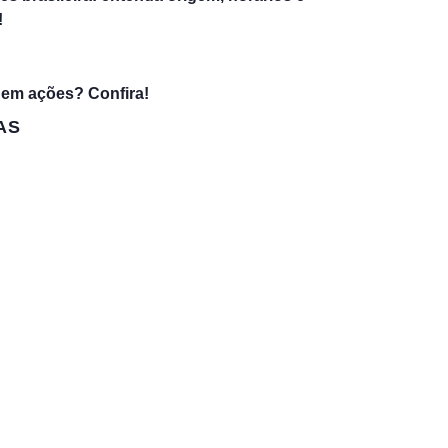
!
 em ações? Confira!
AS