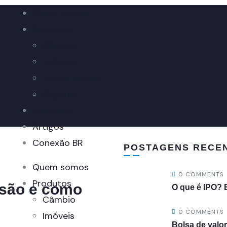
Quem somos
Produtos
Câmbio
Imóveis
Investimentos
Seguros
Empresas
Artigos
Conexão BR
POSTAGENS RECE
Quem somos
0 COMMENTS
Produtos
e são e como
O que é IPO?
Câmbio
0 COMMENTS
Imóveis
Bolsa de valor