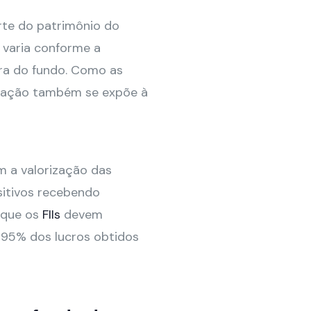
rte do patrimônio do
 varia conforme a
ira do fundo. Como as
otação também se expõe à
m a valorização das
sitivos recebendo
orque os
FIIs
devem
, 95% dos lucros obtidos