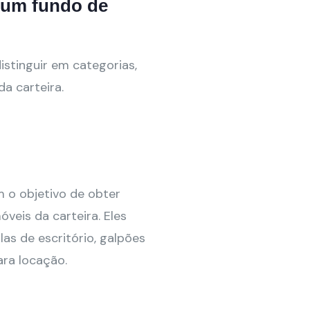
e um fundo de
stinguir em categorias,
a carteira.
 o objetivo de obter
veis da carteira. Eles
as de escritório, galpões
ra locação.