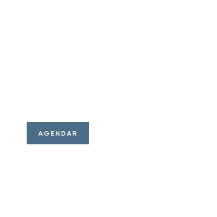
AGENDE UMA
REUNIÃO
Temos soluções de
investimentos para o seu
perfil. Consulte nossos
assessores.
AGENDAR