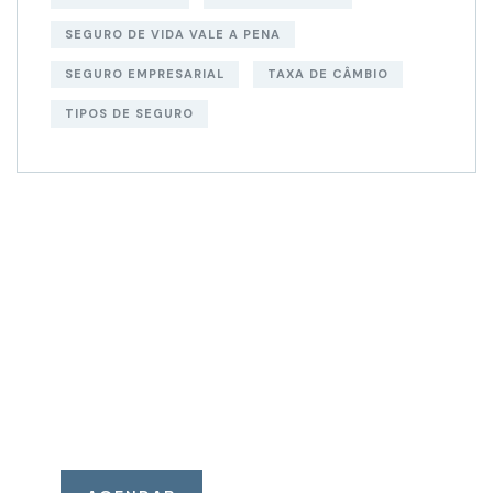
SEGURO DE VIDA VALE A PENA
SEGURO EMPRESARIAL
TAXA DE CÂMBIO
TIPOS DE SEGURO
AGENDE UMA
REUNIÃO
Temos soluções de
investimentos para o seu
perfil. Consulte nossos
assessores.