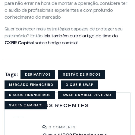
para não errar na hora de montar a operação, considere ter
o auxílio de profissionais experientes e com profundo
conhecimento do mercado.
Quer conhecer mais estratégias capazes de proteger seu
patrimônio? Então
leia também outro artigo do time da
CXBR Capital
sobre hedge cambial
!
Tags:
DERIVATIVOS
GESTÃO DE RISCOS
MERCADO FINANCEIRO
O QUE É SWAP
RISCOS FINANCEIROS
SWAP CAMBIAL REVERSO
POSTAGENS RECENTES
SWAPS CAMBIAIS
0 COMMENTS
O que é IPO? Entenda como