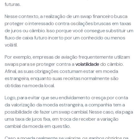
futuras.
Nesse contexto, a realização de um swap financeiro busca
proteger o interessado contra oscilações bruscas em taxas
de juros ou câmbio. Isso porque você consegue substituir um
fluxo de caixa futuro incerto por um conhecido ou menos
volátil.
Por exemplo, empresas de aviação frequentemente utilizam
swaps para se proteger contra a
volatilidade
do câmbio.
Afinal, as suas obrigações costumam estar em moeda
estrangeira, enquanto suas receitas normalmente são
obtidas na moeda local.
Logo, para evitar que seu endividamento cresça por conta
da valorização da moeda estrangeira, a companhia tem a
possibilidade de fazer um swap cambial. Nesse caso, ela paga
uma taxa de juros fixa, em troca de receber a variação
cambial da moeda em questão.
Caso a moeda realmente se valorize, os ganhos obtidos na