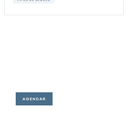
AGENDE UMA
REUNIÃO
Temos soluções de
investimentos para o seu
perfil. Consulte nossos
assessores.
AGENDAR