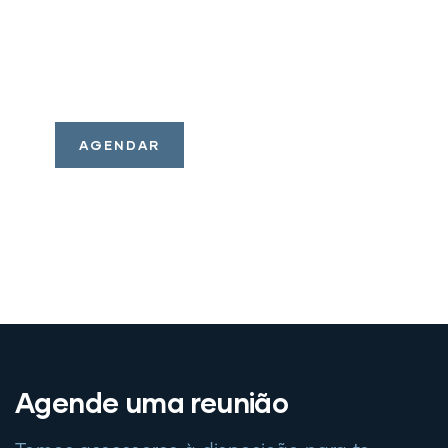
Temos soluções de
investimentos para o seu
perfil. Consulte nossos
assessores.
AGENDAR
Agende uma reunião